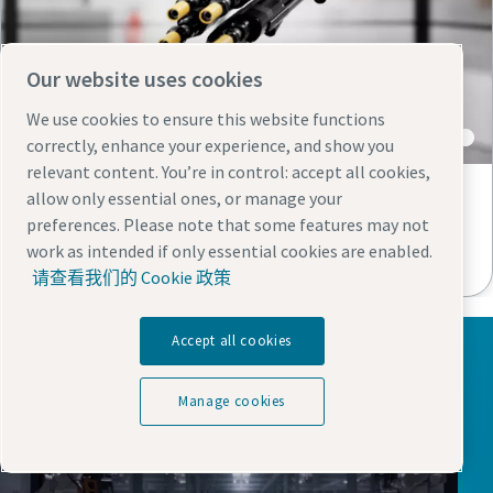
Our website uses cookies
QST 固定式工具
We use cookies to ensure this website functions
correctly, enhance your experience, and show you
relevant content. You’re in control: accept all cookies,
allow only essential ones, or manage your
为实现自动化而打造的工具，它具有可靠性好、安
preferences. Please note that some features may not
全性高、设计稳定、可重复装配的特点。由于扩展
work as intended if only essential cookies are enabled.
件和前部组件的数量众多，因此适应性强。
请查看我们的 Cookie 政策
Accept all cookies
Manage cookies