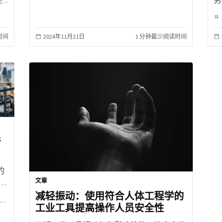
天
重型设备和机械
铸造业和金属加工业
理
时间
2024年11月21日
1 分钟最少阅读时间
产
的
文章
—
影
减轻振动：使用符合人体工程学的
子
能源
航空航天
造船
重型设备和机械
铁路行业
铸造业和金属加工业
以
工业工具提高操作人员安全性
占