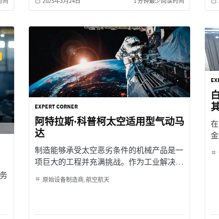
时间
2025年3月24日
1 分钟最少阅读时间
EX
白
EXPERT CORNER
阿特拉斯·科普柯太空适用型气动马
在
达
金
要
制造能够承受太空恶劣条件的机械产品是一
这
项巨大的工程并充满挑战。作为工业解决方
与
案领域的制造商，阿特拉斯·科普柯积极迎
务
原始设备制造商
航空航天
其
接挑战，开发了坚固、可靠且充分符合太空
任务严苛要求的气动马达。本文介绍了阿特
拉斯·科普柯如何利用标准气动马达并借助