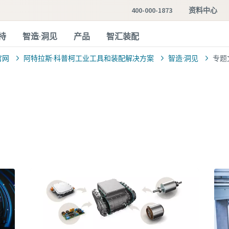
400-000-1873
资料中心
持
智造·洞见
产品
智汇装配
官网
阿特拉斯·科普柯工业工具和装配解决方案
智造·洞见
专题