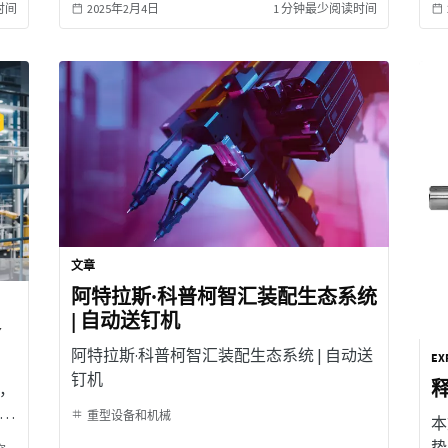
研发团队的专业知识成功地实现这一壮举。
时间
2025年2月4日
1 分钟最少阅读时间
<br>
文章
阿特拉斯·科普柯智汇装配生态系统
| 自动送钉机
务
阿特拉斯·科普柯智汇装配生态系统 | 自动送
EX
钉机
，
其
重型设备和机械
本
势