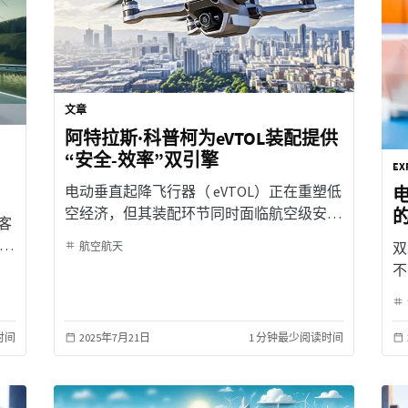
文章
阿特拉斯·科普柯为eVTOL装配提供
“安全-效率”双引擎
EX
电动垂直起降飞行器（ eVTOL）正在重塑低
空经济，但其装配环节同时面临航空级安
的
客
全、复杂工艺与规模化提速的三重压力。阿
链
双
航空航天
特拉斯·科普柯以“精度、数据、自动化”三位
不
一体，提供端到端拧紧与数据闭环解决方
制
案，让eVTOL的装配兼具安全与效率。
时间
2025年7月21日
1 分钟最少阅读时间