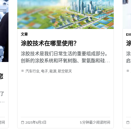
文章
EX
涂胶技术在哪里使用？
涂
涂胶技术是我们日常生活的重要组成部分。
涂
创新的涂胶系统和环氧树脂、聚氨酯和硅胶
启
等材料，不仅可确保元件牢固固定，而且可
组
汽车行业
电子
能源
航空航天
提供保护并延长使用寿命 - 无论是在日常电
果
您
子设备、车辆还是农业机械中都是如此。因
此，让我们带您进入涂胶技术的应用场景。
了
业
时间
2025年6月3日
5 分钟最少阅读时间