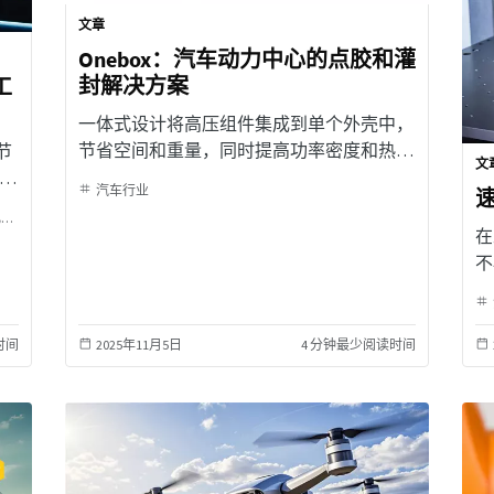
文章
Onebox：汽车动力中心的点胶和灌
封解决方案
工
一体式设计将高压组件集成到单个外壳中，
节省空间和重量，同时提高功率密度和热需
节
文
求 - 这都得益于高性能的灌封解决方案。
体
汽车行业
子
能源
航空航天
造船
重型设备和机械
铁路行业
铸造业和金属加工业
在
不
力
果
时间
2025年11月5日
4 分钟最少阅读时间