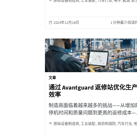
原始设备制造商
工业装配
汽车行业
电子
能源
航空航
2024年12月18日
1 分钟最少阅读
文章
通过 Avantguard 返修站优化生
效率
制造商面临着越来越多的挑战——从增加
停机时间和质量问题到更高的返修成本—
这可能会对生产效率和盈利能力造成严重
原始设备制造商
工业装配
政府和国防
汽车行业
电
响。对于《财富》全球 500 强公司而言，
下数字令人触目惊心：意外停机成本现在