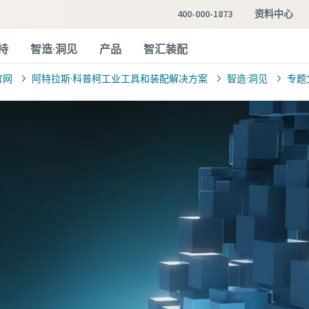
400-000-1873
资料中心
持
智造·洞见
产品
智汇装配
官网
阿特拉斯·科普柯工业工具和装配解决方案
智造·洞见
专题