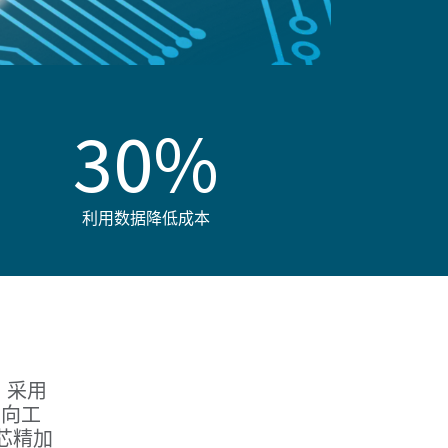
30%
利用数据降低成本
。采用
。向工
芯精加