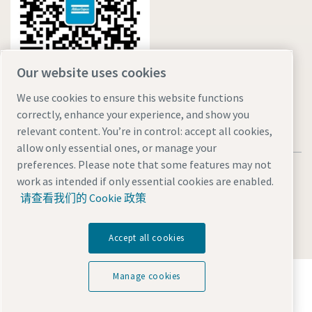
Our website uses cookies
We use cookies to ensure this website functions
correctly, enhance your experience, and show you
relevant content. You’re in control: accept all cookies,
allow only essential ones, or manage your
preferences. Please note that some features may not
法律和隐私声明
Manage cookies
网站地图
work as intended if only essential cookies are enabled.
沪ICP备15004877号-1
沪公网安备 31010602005937号
请查看我们的 Cookie 政策
© 2026 阿特拉斯·科普柯（中国）投资有限公司
Accept all cookies
探索阿特拉斯·科普柯集团如何利用科技变革未来。
Manage cookies
访问Atlas Copco Group网站