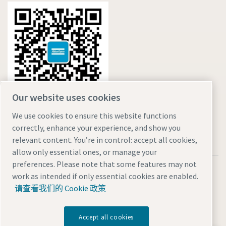
Our website uses cookies
We use cookies to ensure this website functions
correctly, enhance your experience, and show you
relevant content. You’re in control: accept all cookies,
allow only essential ones, or manage your
preferences. Please note that some features may not
法律和隐私声明
Manage cookies
网站地图
work as intended if only essential cookies are enabled.
沪ICP备15004877号-1
沪公网安备 31010602005937号
请查看我们的 Cookie 政策
© 2026 阿特拉斯·科普柯（中国）投资有限公司
Accept all cookies