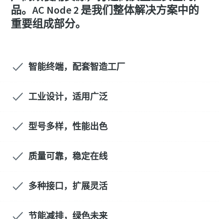
是否该校准了？
品。AC Node 2 是我们整体解决方案中的
重要组成部分。
通过工具校准和认可质保校准，确保生产质量并减少产品
缺陷。
Momentum Talks
立即正确校准您的工具！
智能终端，配套智造工厂
了解有关阿特拉斯·科普柯的精彩对话
工业设计，适用广泛
观看
型号多样，性能出色
质量可靠，稳定在线
查看我们的行业
多种接口，扩展灵活
查看全部
节能减排，绿色未来