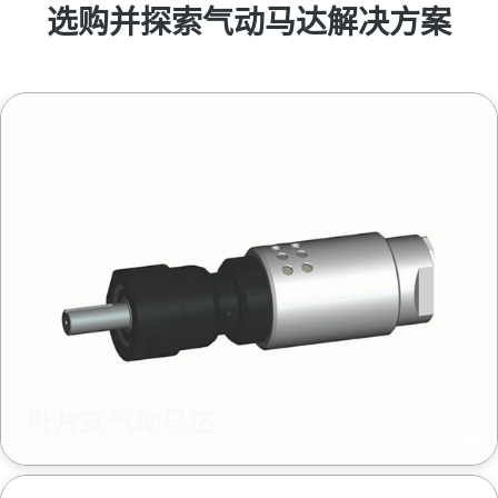
选购并探索气动马达解决方案
是否该校准了？
通过工具校准和认可质保校准，确保生产质量并减少产品
缺陷。
Momentum Talks
立即正确校准您的工具！
了解有关阿特拉斯·科普柯的精彩对话
观看
查看我们的行业
叶片式气动马达
查看全部