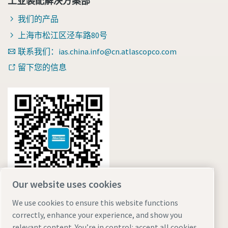
工业装配解决方案部
我们的产品
上海市松江区泾车路80号
联系我们：ias.china.info@cn.atlascopco.com
留下您的信息
Our website uses cookies
We use cookies to ensure this website functions
correctly, enhance your experience, and show you
relevant content. You’re in control: accept all cookies,