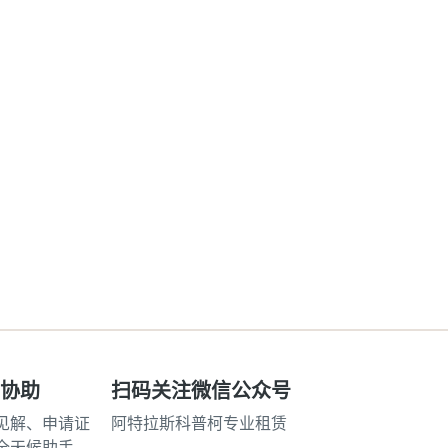
赁协助
扫码关注微信公众号
见解、申请证
阿特拉斯科普柯专业租赁
的全天候助手。