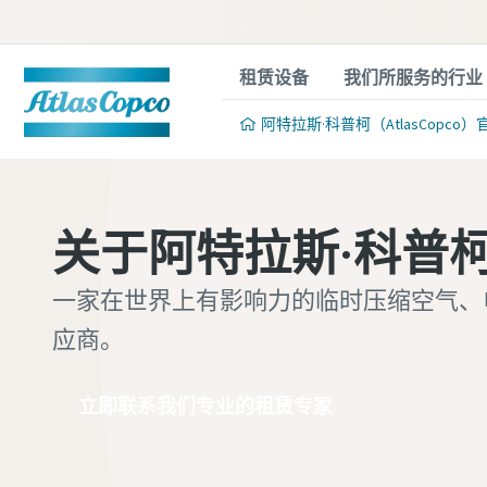
租赁设备
我们所服务的行业
阿特拉斯·科普柯（AtlasCopco）
关于阿特拉斯·科普
一家在世界上有影响力的临时压缩空气、
应商。
立即联系我们专业的租赁专家