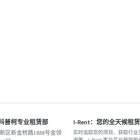
·科普柯专业租赁部
I-Rent：您的全天候租
新区新金桥路1888号金领
实时追踪您的项目、获取行业
书等。I-Rent 客户平台是您