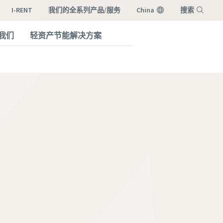
I-RENT
我们的全系列产品/服务
China
搜索
我们
轻资产节能解决方案
菜单