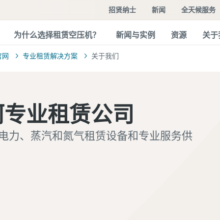
招贤纳士
新闻
全天候服务
为什么选择租赁空压机？
新闻与实例
资源
关于
官网
专业租赁解决方案
关于我们
柯专业租赁公司
电力、蒸汽和氮气租赁设备和专业服务供