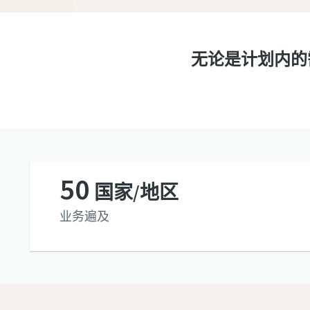
无论是计划内的
50
国家/地区
业务遍及