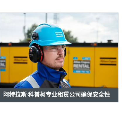
阿特拉斯·科普柯专业租赁公司确保安全性