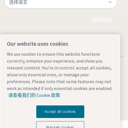
访问网站
Our website uses cookies
We use cookies to ensure this website functions
correctly, enhance your experience, and show you
relevant content. You’re in control: accept all cookies,
allow only essential ones, or manage your
preferences. Please note that some features may not
法律和隐私声明
Manage cookies
网站地图
work as intended if only essential cookies are enabled.
沪ICP备15004877号-1
沪公网安备 31010602005937号
请查看我们的 Cookie 政策
© 2026 阿特拉斯·科普柯（中国）投资有限公司
Accept all cookies
探索阿特拉斯·科普柯集团如何利用科技变革未来。
Manage cookies