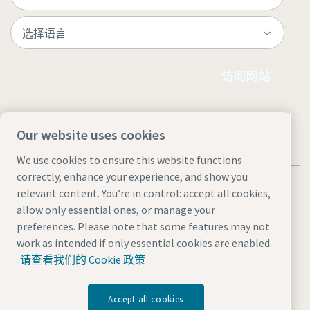
访问网站
Our website uses cookies
We use cookies to ensure this website functions
correctly, enhance your experience, and show you
relevant content. You’re in control: accept all cookies,
allow only essential ones, or manage your
preferences. Please note that some features may not
法律和隐私声明
Manage cookies
网站地图
work as intended if only essential cookies are enabled.
沪ICP备15004877号-1
沪公网安备 31010602005937号
请查看我们的 Cookie 政策
© 2026 阿特拉斯·科普柯（中国）投资有限公司
Accept all cookies