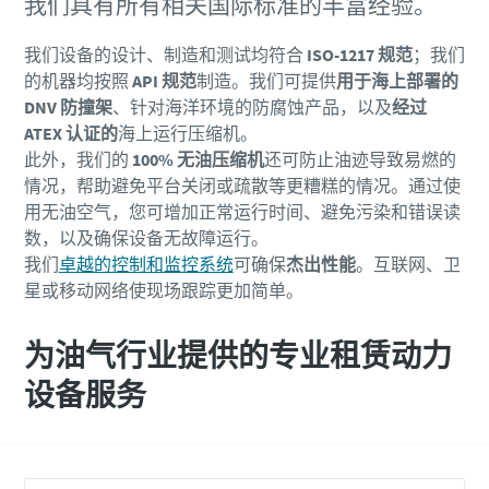
我们具有所有相关国际标准的丰富经验。
我们设备的设计、制造和测试均符合
ISO-1217 规范
；我们
的机器均按照
API 规范
制造。我们可提供
用于海上部署的
DNV 防撞架
、针对海洋环境的防腐蚀产品，以及
经过
ATEX 认证的
海上运行压缩机。
此外，我们的
100% 无油压缩机
还可防止油迹导致易燃的
情况，帮助避免平台关闭或疏散等更糟糕的情况。通过使
用无油空气，您可增加正常运行时间、避免污染和错误读
数，以及确保设备无故障运行。
我们
卓越的控制和监控系统
可确保
杰出性能
。互联网、卫
星或移动网络使现场跟踪更加简单。
为油气行业提供的专业租赁动力
设备服务