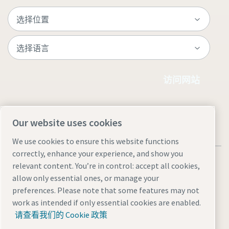
访问网站
Our website uses cookies
We use cookies to ensure this website functions
correctly, enhance your experience, and show you
relevant content. You’re in control: accept all cookies,
allow only essential ones, or manage your
preferences. Please note that some features may not
法律和隐私声明
Manage cookies
网站地图
work as intended if only essential cookies are enabled.
沪ICP备15004877号-1
沪公网安备 31010602005937号
请查看我们的 Cookie 政策