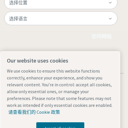
访问网站
Our website uses cookies
We use cookies to ensure this website functions
correctly, enhance your experience, and show you
relevant content. You’re in control: accept all cookies,
allow only essential ones, or manage your
preferences. Please note that some features may not
法律和隐私声明
Manage cookies
网站地图
work as intended if only essential cookies are enabled.
沪ICP备15004877号-1
沪公网安备 31010602005937号
请查看我们的 Cookie 政策
© 2026 阿特拉斯·科普柯（中国）投资有限公司