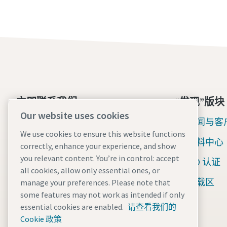
立即联系我们
“发现”版块
Our website uses cookies
全天候紧急支持
新闻与客
We use cookies to ensure this website functions
资料中心
我们的服务
correctly, enhance your experience, and show
you relevant content. You’re in control: accept
ISO 认证
机队
all cookies, allow only essential ones, or
下载区
manage your preferences. Please note that
行业
some features may not work as intended if only
为何选择租赁？
essential cookies are enabled.
请查看我们的
Cookie 政策