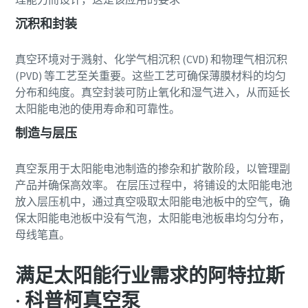
我已阅读并接受该隐私政策
我已阅读并接受该隐私政策
沉积和封装
同意按上述隐私政策规定跨
同意按上述隐私政策规定跨
境传输本人的个人信息
境传输本人的个人信息
真空环境对于溅射、化学气相沉积 (CVD) 和物理气相沉积
(PVD) 等工艺至关重要。这些工艺可确保薄膜材料的均匀
分布和纯度。真空封装可防止氧化和湿气进入，从而延长
太阳能电池的使用寿命和可靠性。
制造与层压
提交
提交
真空泵用于太阳能电池制造的掺杂和扩散阶段，以管理副
产品并确保高效率。 在层压过程中，将铺设的太阳能电池
放入层压机中，通过真空吸取太阳能电池板中的空气，确
保太阳能电池板中没有气泡，太阳能电池板串均匀分布，
母线笔直。
满足太阳能行业需求的阿特拉斯
· 科普柯真空泵