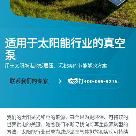
空解决方案的建议。
空解决方案的建议。
打开京东APP，搜索“阿特拉斯·科
打开京东APP，搜索“阿特拉斯·科
普柯旗舰店”，请认准“旗舰店”字
普柯旗舰店”，请认准“旗舰店”字
样，一键下单轻松订购。
样，一键下单轻松订购。
适用于太阳能行业的真空
泵
标有 (*) 的字段全部为必填字段
标有 (*) 的字段全部为必填字段
用于太阳能电池板层压、沉积等的节能解决方案
个人信息
个人信息
联系我们的专家
或拨打400-099-9275
名字
名字
姓氏
姓氏
我们的太阳是光和电的来源，甚至是为更环保、可持续的
世界供电的关键。随着我们不断寻找向可再生能源转型的
电子邮件
电子邮件
方法，太阳能行业已成为减少温室气体排放和实现可持续