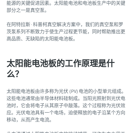
能源的关键促进因素。太阳能电池和电池板生产中的关键
部分之一是真空泵。
电话
电话
在阿特拉斯 · 科普柯真空解决方案中，我们的真空泵和罗
茨泵系列不断致力于使生产过程更节能，同时帮助推出更
其他信息
其他信息
高品质、无缺陷的太阳能电池板。
公司
公司
太阳能电池板的工作原理是什
么？
国家/地区
国家/地区
太阳能电池板由许多称为光伏 (PV) 电池的小型单元组成。
街道
街道
这些电池通常由半导体材料硅制成。当阳光照射到光伏电
池时，它会将电子从其原子中敲落。这个过程称为光伏效
应。光伏电池具有一个电场，迫使释放的电子沿某个方向
城市
城市
移动，从而产生电流。