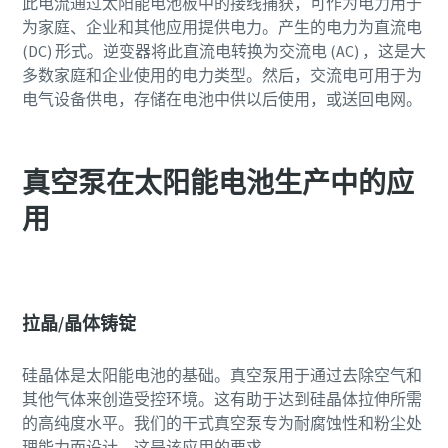
此电流通过太阳能电池板中的接线捕获，可作为电力用于
邮政编码 (ZIP)
邮政编码 (ZIP)
为家庭、企业和其他应用提供电力。产生的电力为直流电
(DC) 形式。逆变器将此直流电转换为交流电 (AC) ，这是大
请求
请求
多数家庭和企业使用的电力类型。然后，交流电可用于为
电气设备供电，存储在电池中供以后使用，或送回电网。
任何问题或请求
任何问题或请求
真空泵在太阳能电池生产中的应
用
拉晶/晶体铸锭
提交此请求后，阿特拉斯·科普柯
提交此请求后，阿特拉斯·科普柯
将能够通过收集的信息与您取得
将能够通过收集的信息与您取得
硅晶体是太阳能电池的基础。真空泵用于通过去除空气和
联系。获取更多信息，请参阅我
联系。获取更多信息，请参阅我
其他气体来创造受控环境。这有助于达到硅晶体拉伸所需
们的隐私政策。
们的隐私政策。
的高纯度水平。我们的干式真空泵专为耐腐蚀性和粉尘处
理能力而设计，这是该应用的要求