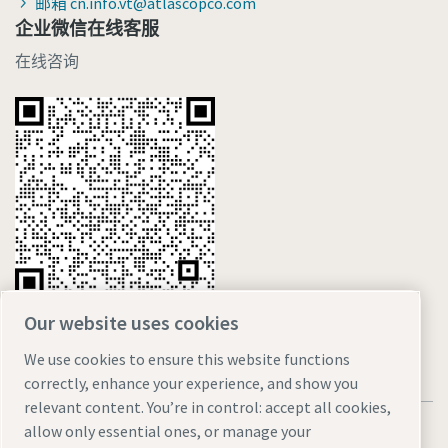
邮箱 cn.info.vt@atlascopco.com
企业微信在线客服
在线咨询
Our website uses cookies
We use cookies to ensure this website functions
correctly, enhance your experience, and show you
relevant content. You’re in control: accept all cookies,
allow only essential ones, or manage your
法律和隐私声明
Manage cookies
网站地图