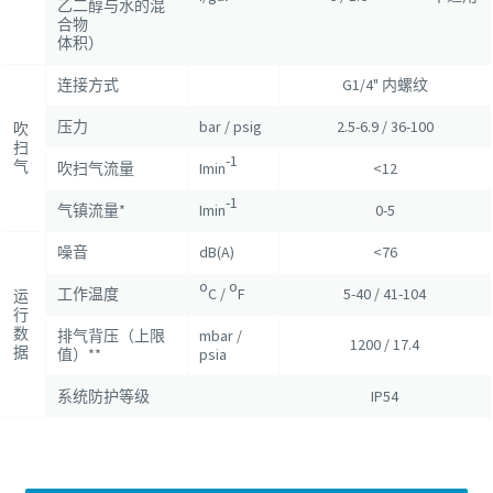
乙二醇与水的混
合物
体积）
连接方式
G1/4" 内螺纹
压力
bar / psig
2.5-6.9 / 36-100
吹
扫
-1
气
吹扫气流量
Imin
<12
-1
气镇流量*
Imin
0-5
噪音
dB(A)
<76
o
o
工作温度
C /
F
5-40 / 41-104
运
行
数
排气背压（上限
mbar /
1200 / 17.4
据
值）**
psia
系统防护等级
IP54