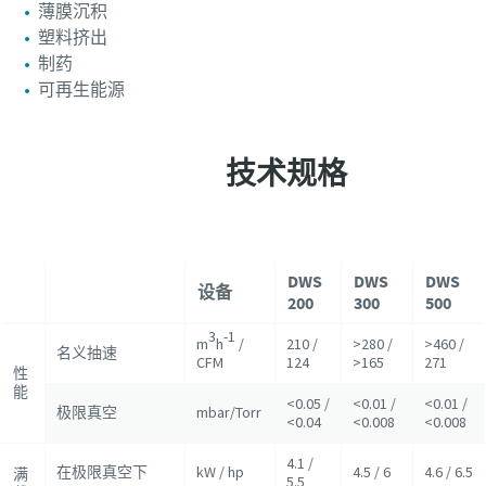
薄膜沉积
塑料挤出
制药
可再生能源
技术规格
DWS
DWS
DWS
设备
200
300
500
3
-1
m
h
/
210 /
>280 /
>460 /
名义抽速
CFM
124
>165
271
性
能
<0.05 /
<0.01 /
<0.01 /
极限真空
mbar/Torr
<0.04
<0.008
<0.008
4.1 /
在极限真空下
kW / hp
4.5 / 6
4.6 / 6.5
满
5.5