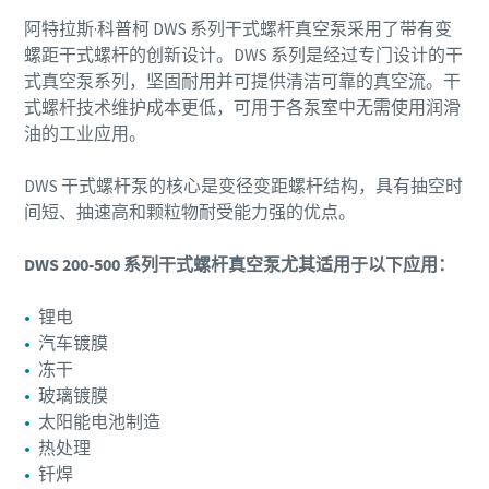
我已阅读并接受该隐私政策
我已阅读并接受该隐私政策
我已阅读并接受该隐私政策
阿特拉斯·科普柯 DWS 系列干式螺杆真空泵采用了带有变
螺距干式螺杆的创新设计。DWS 系列是经过专门设计的干
同意按上述隐私政策规定跨
同意按上述隐私政策规定跨
同意按上述隐私政策规定跨
式真空泵系列，坚固耐用并可提供清洁可靠的真空流。干
境传输本人的个人信息
境传输本人的个人信息
境传输本人的个人信息
式螺杆技术维护成本更低，可用于各泵室中无需使用润滑
油的工业应用。
DWS 干式螺杆泵的核心是变径变距螺杆结构，具有抽空时
提交
提交
提交
间短、抽速高和颗粒物耐受能力强的优点。
DWS 200-500 系列干式螺杆真空泵尤其适用于以下应用：
锂电
汽车镀膜
冻干
玻璃镀膜
太阳能电池制造
热处理
钎焊