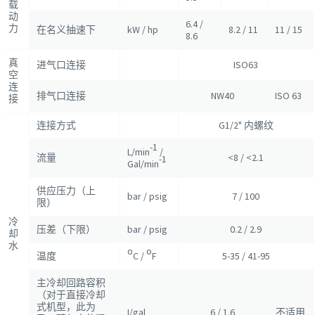
载
动
6.4 /
力
在名义抽速下
kW / hp
8.2 / 11
11 / 15
8.6
真
进气口连接
ISO63
空
连
排气口连接
NW40
ISO 63
接
连接方式
G1/2" 内螺纹
-1
L/min
/
流量
<8 / <2.1
-1
Gal/min
供应压力（上
bar / psig
7 / 100
限）
冷
压差（下限）
bar / psig
0.2 / 2.9
却
水
o
o
温度
C /
F
5-35 / 41-95
主冷却回路容积
（对于直接冷却
式机型，此为
I/gal
6 / 1.6
不适用