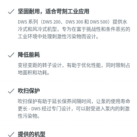
坚固耐用，适合苛刻工业应用
电话
电话
电话
DWS 系列（DWS 200、DWS 300 和 DWS 500）提供水
冷式和风冷式机型，专为在富于挑战性和条件恶劣的
其他信息
其他信息
其他信息
工业环境中处理刺激性污染物而设计。
公司
公司
公司
降低能耗
变径变距的转子设计，有助于优化性能，同时限制占
地面积和功耗。
国家/地区
国家/地区
国家/地区
吹扫保护
街道
街道
街道
吹扫保护有助于延长保养间隔时间，让泵的使用寿命
更长 - DWS 经过专门设计，可以耐受进入泵内的刺激
性污染物。
城市
城市
城市
提供的机型