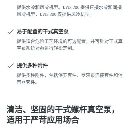
邮政编码 (ZIP)
邮政编码 (ZIP)
邮政编码 (ZIP)
提供水冷和风冷机型。DWS 200 提供直接水冷和间接
风冷机型，DWS 300 仅提供风冷机型。
请求
请求
请求
易于配置的干式真空泵
任何问题或请求
任何问题或请求
任何问题或请求
提供适合危险工艺环境的可选配置，并可针对干式真
空泵系统对泵进行轻松定制。
提供多种附件
提供多种附件，包括保养套件、罗茨泵连接套件和消
音器套件。
提交此请求后，阿特拉斯·科普柯
提交此请求后，阿特拉斯·科普柯
提交此请求后，阿特拉斯·科普柯
将能够通过收集的信息与您取得
将能够通过收集的信息与您取得
将能够通过收集的信息与您取得
清洁、坚固的干式螺杆真空泵，
联系。获取更多信息，请参阅我
联系。获取更多信息，请参阅我
联系。获取更多信息，请参阅我
适用于严苛应用场合
们的隐私政策。
们的隐私政策。
们的隐私政策。