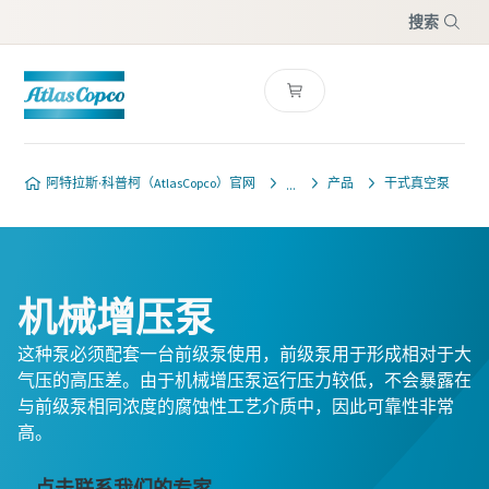
搜索
菜单
服务信息请求
服务信息请求
阿特拉斯·科普柯（AtlasCopco）官网
产品
干式真空泵
打开京东APP，搜索“阿特拉斯·科普柯旗舰
打开京东APP，搜索“阿特拉斯·科普柯旗舰
店”，请认准“旗舰店”字样，一键下单轻松订
店”，请认准“旗舰店”字样，一键下单轻松订
购。
购。
机械增压泵
这种泵必须配套一台前级泵使用，前级泵用于形成相对于大
请联系我们的真空泵专家
阿特拉斯·科普柯真空（中
阿特拉斯·科普柯真空（中
气压的高压差。由于机械增压泵运行压力较低，不会暴露在
国）
国）
与前级泵相同浓度的腐蚀性工艺介质中，因此可靠性非常
阿特拉斯 · 科普柯拥有一支专门的
高。
标有 (*) 的字段全部为必填字段
标有 (*) 的字段全部为必填字段
团队，可为您提供有关真空泵和真
点击联系我们的专家