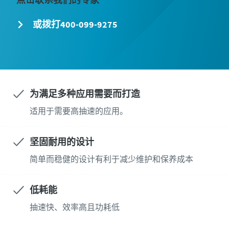
个人信息
个人信息
空解决方案的建议。
或拨打400-099-9275
名字
名字
打开京东APP，搜索“阿特拉斯·科
普柯旗舰店”，请认准“旗舰店”字
样，一键下单轻松订购。
姓氏
姓氏
为满足多种应用需要而打造
标有 (*) 的字段全部为必填字段
电子邮件
电子邮件
适用于需要高抽速的应用。
个人信息
坚固耐用的设计
名字
电话
电话
简单而稳健的设计有利于减少维护和保养成本
其他信息
其他信息
姓氏
低耗能
公司
公司
抽速快、效率高且功耗低
电子邮件