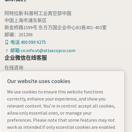
阿特拉斯·科普柯工业真空部中国
中国上海市浦东新区
新金桥路1599号 东方万国企业中心B1栋401-403室
邮编：201206
电话 400 099 9275
邮箱 cn.info.vt@atlascopco.com
企业微信在线客服
在线咨询
Our website uses cookies
We use cookies to ensure this website functions
correctly, enhance your experience, and show you
relevant content. You’re in control: accept all cookies,
allow only essential ones, or manage your
preferences. Please note that some features may not
work as intended if only essential cookies are enabled.