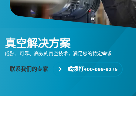
空解决方案的建议。
空解决方案的建议。
空解决方案的建议。
打开京东APP，搜索“阿特拉斯·科
打开京东APP，搜索“阿特拉斯·科
打开京东APP，搜索“阿特拉斯·科
普柯旗舰店”，请认准“旗舰店”字
普柯旗舰店”，请认准“旗舰店”字
普柯旗舰店”，请认准“旗舰店”字
样，一键下单轻松订购。
样，一键下单轻松订购。
样，一键下单轻松订购。
真空解决方案
成熟、可靠、高效的真空技术，满足您的特定需求
标有 (*) 的字段全部为必填字段
标有 (*) 的字段全部为必填字段
标有 (*) 的字段全部为必填字段
渠道合作伙伴招募计划
个人信息
个人信息
个人信息
联系我们的专家
或拨打400-099-9275
扫码提交您的合作申请
渠道合作伙伴招募计划
渠道合作伙伴招募计划
扫码提交您的合作申请
扫码提交您的合作申请
名字
名字
名字
点击此处了解详情
点击此处了解详情
点击此处了解详情
姓氏
姓氏
姓氏
预约免费真空泵能耗测量
渠道合作伙伴招募计划
真空商城-官方旗舰店
扫码提交您的合作申请
电子邮件
电子邮件
电子邮件