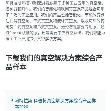
阿特拉斯·科普柯制造并提供用于多种工业应用的真空泵、
点击此处了解详情
控制器和附件。我们的智能化和联网真空泵产品组合可用
电话
电话
电话
于广泛的工业应用。我们的产品包括智能化、节能的变频
油润滑真空泵、干式真空泵和液环真空泵，以及可靠的传
统旋片式真空泵和爪式真空泵。无论您是需要专用泵、通
其他信息
其他信息
其他信息
过Class 0 认证的泵，还是需要中央真空系统，我们都能为
每个工业应用提供真空解决方案。
公司
公司
公司
阿特拉斯·科普柯入驻京东平台
下载我们的真空解决方案综合产
国家/地区
国家/地区
国家/地区
品样本
真空泵及真空备件 一键下单 轻松订购
阿特拉斯·科普柯入驻京东平台
阿特拉斯·科普柯入驻京东平台
真空泵及真空备件 一键下单 轻松订购
真空泵及真空备件 一键下单 轻松订购
即刻订购
街道
街道
街道
即刻订购
即刻订购
城市
城市
城市
阿特拉斯·科普柯真空解决方案综合产品样
阿特拉斯·科普柯入驻京东平台
本2026