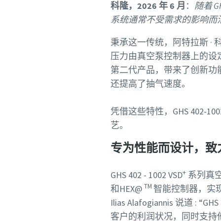
科隆，2026 年 6 月
：
随着 GH
系统通常不受需求的影响而
秉承这一传统，阿特拉斯 · 科普柯开
压力由真空泵控制器上的设
第二代产品，带来了创新功
还提高了抽气速度。
请联系
凭借这些特性，GHS 402-1002
阿特拉
艺。
真空泵
专为性能而设计，致
打开京
+
GHS 402 - 1002 VSD
系列真空
舰店”
TM
和HEX@
智能控制器，实
Ilias Alafogiannis 说道 : “GHS
客户的利润状况，同时支持
标有 (*