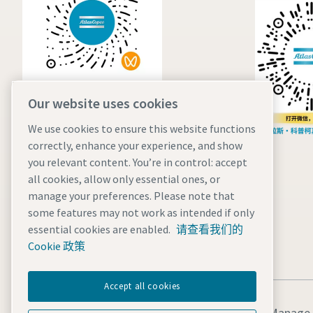
提交
Our website uses cookies
We use cookies to ensure this website functions
correctly, enhance your experience, and show
you relevant content. You’re in control: accept
all cookies, allow only essential ones, or
manage your preferences. Please note that
some features may not work as intended if only
essential cookies are enabled.
请查看我们的
Cookie 政策
Accept all cookies
法律和隐私声明
Manage 