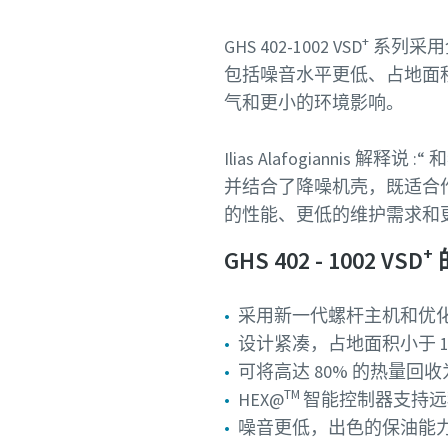
个人信息
+
GHS 402-1002 VSD
系列采用
包括噪音水平更低、占地面积
名字
气和更小的环境影响。
Ilias Alafogiann
姓氏
并结合了降噪机壳，既适合
的性能、更低的维护需求和
电子邮
+
GHS 402 - 1002 VSD
电话
采用新一代螺杆主机和优
设计紧凑，占地面积小于 1 
其他信息
可将高达 80% 的热量回
TM
HEX@
智能控制器支持远程
噪音更低，出色的保油能
公司