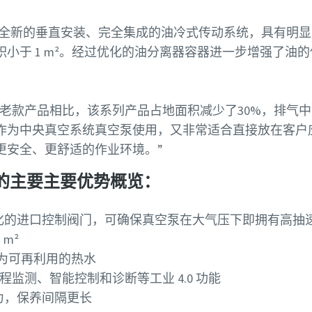
全新的垂直安装、完全集成的油冷式传动系统，具有明显
小于 1 m²。经过优化的油分离器容器进一步增强了油
is 解释说 :“ 和老款产品相比，该系列产品占地面积减少了30%
作为中央真空系统真空泵使用，又非常适合直接放在客户
更安全、更舒适的作业环境。”
件
的主要主要优势概览：
化的进口控制阀门，可确保真空泵在大气压下即拥有高抽
m²
收为可再利用的热水
监测、智能控制和诊断等工业 4.0 功能
力，保养间隔更长