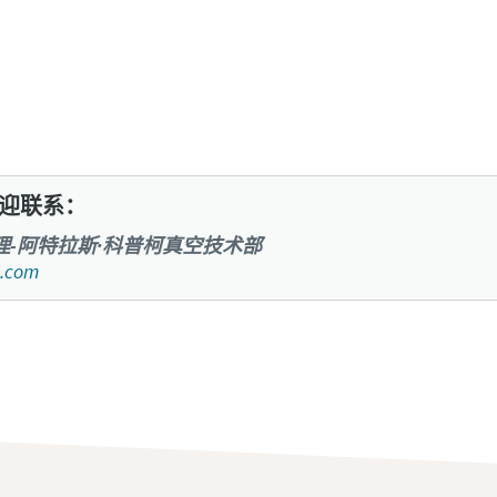
区
+
单击了解有关 GHS 402-1002 VSD
的更多信息
迎联系：
播部经理-阿特拉斯·科普柯真空技术部
.com
(ZIP)
题或请求