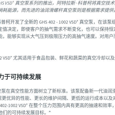
+
S VSD
真空泵系列的推出，阿特拉斯 · 科普柯将真空技
消耗能源，而先进的油润滑螺杆真空泵则是根据需求提供
+
发了全新的 GHS 402 - 1002 VSD
真空泵，在该泵
定值决定，即使客户的抽气需求不断变化，也可以保持恒
能，能够实现从大气压到极限压力的高抽气速度。对用户
我们的真空泵专家
+
 VSD
尤其适用于食品包装、鲜花和蔬菜的真空冷却以及
斯 · 科普柯拥有一支专门的团队，可为您提
和真空解决方案的建议。
力于可持续发展
东APP，搜索“阿特拉斯·科普柯旗舰店”，请
泵在真空性能方面树立了新标准。该泵配备新一代油润滑螺
字样，一键下单轻松订购。
现更优异的性能、更长的维护间隔、更低的运行成本以及
+
 402-1002 VSD
在整个压力范围内具有更高的抽速和效率
他们的可持续发展目标。”
) 的字段全部为必填字段