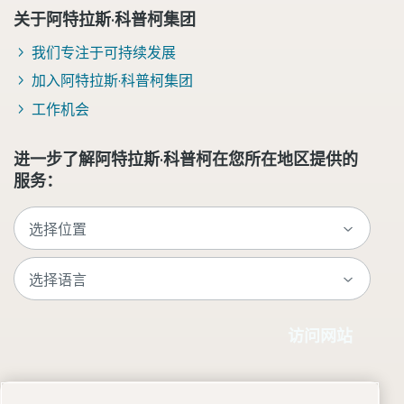
关于阿特拉斯·科普柯集团
我们专注于可持续发展
加入阿特拉斯·科普柯集团
工作机会
进一步了解阿特拉斯·科普柯在您所在地区提供的
服务：
访问网站