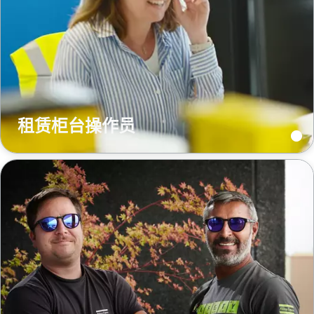
租赁柜台操作员