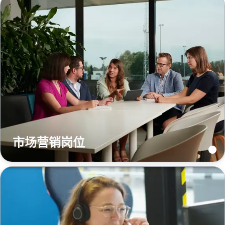
市场营销岗位