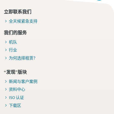
立即联系我们
全天候紧急支持
我们的服务
机队
行业
为何选择租赁？
“发现”版块
新闻与客户案例
资料中心
ISO 认证
下载区