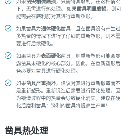
如果
凿尖稍微磨损
，只需将其磨利。在这种情况
是否该校准了？
下，无需进行热处理。 如果
凿具明显磨损
，则可
能需要在磨利前对其进行重新塑形。
通过工具校准和认可质保校准，确保生产质量并减少产品
缺陷。
如果凿具为
通体硬化
凿具，且在凿具没有产生过
多热量的情况下进行了仔细的重新塑形，则不需
Momentum Talks
立即正确校准您的工具！
要进行后续硬化。
了解有关阿特拉斯·科普柯的精彩对话
如果凿具为
表面硬化
凿具，则重新塑形可能会暴
露凿具未硬化的核心部分。因此，在重新塑形后
观看
务必要对凿具进行硬化处理。
如果
凿具严重损坏
，建议对其进行重新锻造而不
是重新塑形。重新锻造后需要进行硬化处理，因
为锻造过程中的热量会导致硬化消失。建议在硬
化后磨利凿具：锋利的凿具将提高生产率！
查看我们的行业
凿具热处理
查看全部