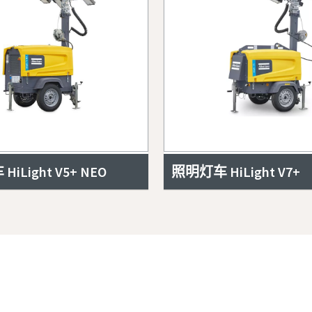
iLight V5+ NEO
照明灯车 HiLight V7+