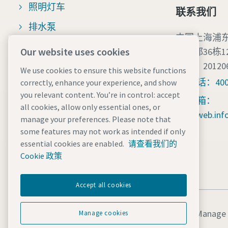
照明灯车
联系我们
排水泵
中国上海浦东
专业移动设备解决方案
Our website uses cookies
领之都36栋1
邮编：20120
制氮机
We use cookies to ensure this website functions
电话：400 
correctly, enhance your experience, and show
移动式压缩空气干燥机
you relevant content. You’re in control: accept
邮箱：
制氮机
all cookies, allow only essential ones, or
cr.web.in
manage your preferences. Please note that
Z充电器
some features may not work as intended if only
essential cookies are enabled.
请查看我们的
移动太阳能
Cookie 政策
Accept all cookies
法律和隐私声明
Manage 
Manage cookies