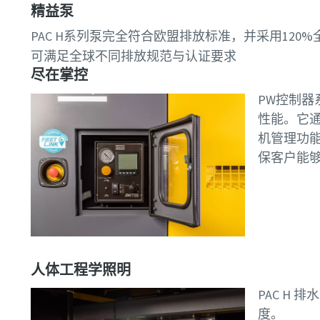
精益泵
PAC H系列泵
完全符合欧盟排放标准，并采用120
可满足全球不同排放规范与认证要求
尽在掌控
PW控制
性能。它
机管理功能
保客户能
人体工程学照明
PAC H
度。