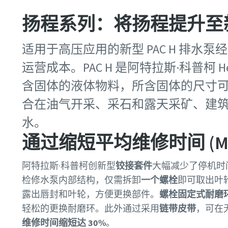
扬程系列：将扬程提升至
适用于高压应用的新型 PAC H 排水
运营成本。
PAC H 是阿特拉斯·科普柯
含固体的液体物料，所含固体的尺寸可达
合在油气开采、采石和露天采矿、建
水
。
通过缩短平均维修时间 (M
阿特拉斯·科普柯创新型
铰接套件
大幅减少了停机时
检修水泵内部结构，仅需拆卸
一个螺栓
即可取出叶
露出唇封和叶轮，方便更换部件。
螺栓固定式耐磨
轻松的更换耐磨环。此外通过采用
链带皮带
，可在
维修时间缩短达 30%
。