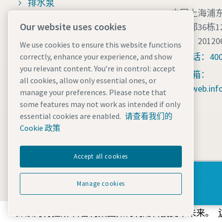
排水泵
中国上海浦东
专业移动设备解决方案
Our website uses cookies
领之都36栋1
邮编：20120
制氮机
We use cookies to ensure this website functions
电话：400 
correctly, enhance your experience, and show
移动式压缩空气干燥机
you relevant content. You’re in control: accept
邮箱：
all cookies, allow only essential ones, or
制氮机
cr.web.in
manage your preferences. Please note that
Z充电器
some features may not work as intended if only
essential cookies are enabled.
请查看我们的
移动太阳能
Cookie 政策
Accept all cookies
如需了解更多行业信息
法律和隐私声明
Manage 
Manage cookies
探索阿特拉斯·科普柯集团如何利用科技变革未来。