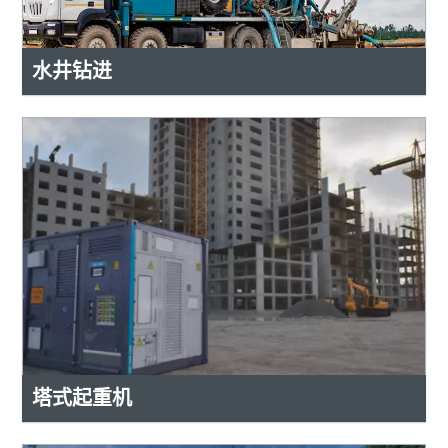
水井钻进
塔式起重机