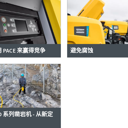
 PACE 来赢得竞争
避免腐蚀
D 系列凿岩机 - 从新定