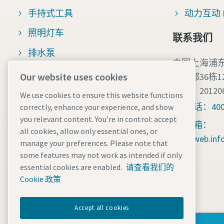
手持式工具
动力互动 Po
照明灯车
联系我们
排水泵
中国上海浦东
专业移动设备解决方案
Our website uses cookies
领之都36栋1
邮编：20120
制氮机
We use cookies to ensure this website functions
电话：400 
correctly, enhance your experience, and show
移动式压缩空气干燥机
you relevant content. You’re in control: accept
邮箱：
制氮机
all cookies, allow only essential ones, or
cr.web.in
manage your preferences. Please note that
Z充电器
some features may not work as intended if only
essential cookies are enabled.
请查看我们的
移动太阳能
Cookie 政策
Accept all cookies