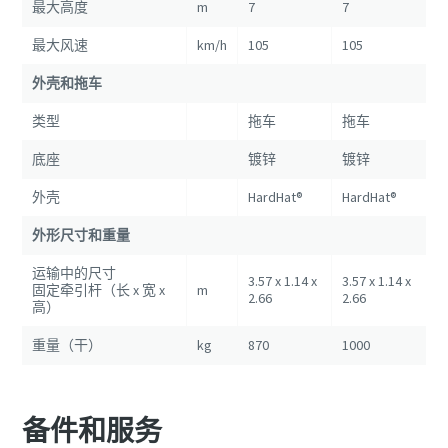
最大高度
m
7
7
最大风速
km/h
105
105
外壳和拖车
类型
拖车
拖车
底座
镀锌
镀锌
外壳
HardHat®
HardHat®
外形尺寸和重量
运输中的尺寸
3.57 x 1.14 x
3.57 x 1.14 x
固定牵引杆（长 x 宽 x
m
2.66
2.66
高）
重量（干）
kg
870
1000
备件和服务