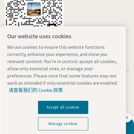
Our website uses cookies
We use cookies to ensure this website functions
correctly, enhance your experience, and show you
relevant content. You’re in control: accept all cookies,
allow only essential ones, or manage your
preferences. Please note that some features may not
法律和隐私声明
Manage cookies
网站地图
work as intended if only essential cookies are enabled.
沪ICP备15004877号-1
沪公网安备 31010602005937号
请查看我们的 Cookie 政策
© 2026 阿特拉斯·科普柯（中国）投资有限公司
Accept all cookies
探索阿特拉斯·科普柯集团如何利用科技变革未来。
Manage cookies
如需了解更多产品信息
访问Atlas Copco Group网站