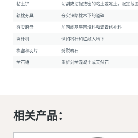
粘土铲
切割或挖掘致密的粘土或冻土。限定范
轨枕夯具
夯实铁路枕木下的道碴
夯实磨盘
加固底基层回填料和沥青修补料
竖杆机
例如将杆和桩敲入地下
楔塞和羽片
劈裂岩石
凿石锤
重新刻凿混凝土或天然石
相关产品：