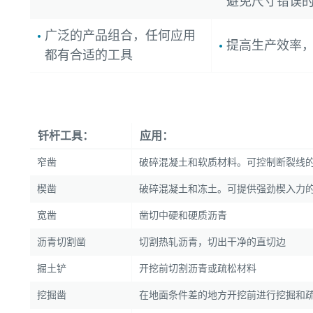
避免尺寸错误
广泛的产品组合，任何应用
提高生产效率
都有合适的工具
钎杆工具：
应用：
窄凿
破碎混凝土和软质材料。可控制断裂线
楔凿
破碎混凝土和冻土。可提供强劲楔入力
宽凿
凿切中硬和硬质沥青
沥青切割凿
切割热轧沥青，切出干净的直切边
掘土铲
开挖前切割沥青或疏松材料
挖掘凿
在地面条件差的地方开挖前进行挖掘和