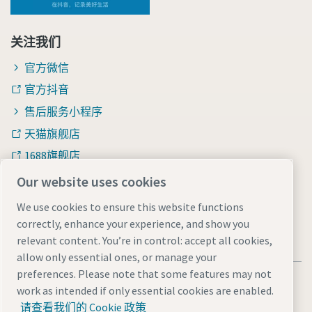
关注我们
官方微信
官方抖音
售后服务小程序
天猫旗舰店
1688旗舰店
知乎
Our website uses cookies
We use cookies to ensure this website functions
correctly, enhance your experience, and show you
relevant content. You’re in control: accept all cookies,
allow only essential ones, or manage your
preferences. Please note that some features may not
法律和隐私声明
Manage cookies
网站地图
work as intended if only essential cookies are enabled.
沪ICP备15004877号-1
沪公网安备 31010602005937号
请查看我们的 Cookie 政策