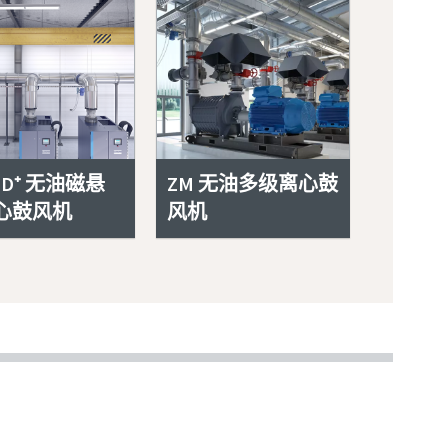
VSD⁺ 无油磁悬
ZM 无油多级离心鼓
心鼓风机
风机