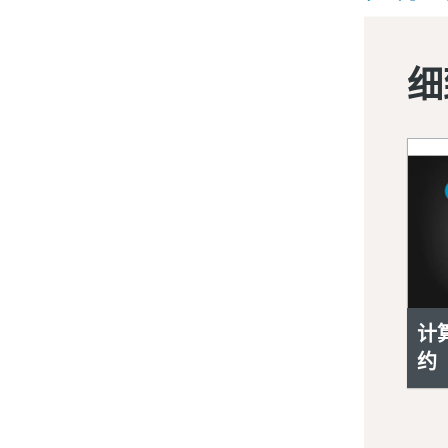
细
计
约