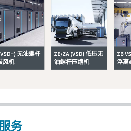
 (VSD+) 无油螺杆
ZE/ZA (VSD) 低压无
ZB 
鼓风机
油螺杆压缩机
浮离
服务