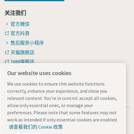
关注我们
官方微信
官方抖音
售后服务小程序
天猫旗舰店
1688旗舰店
知乎
Our website uses cookies
We use cookies to ensure this website functions
correctly, enhance your experience, and show you
relevant content. You’re in control: accept all cookies,
allow only essential ones, or manage your
preferences. Please note that some features may not
法律和隐私声明
Manage cookies
网站地图
work as intended if only essential cookies are enabled.
沪ICP备15004877号-1
沪公网安备 31010602005937号
请查看我们的 Cookie 政策