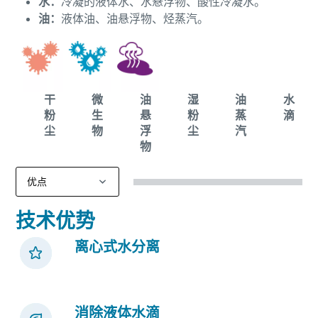
水：
冷凝的液体水、水悬浮物、酸性冷凝水。
油：
液体油、油悬浮物、烃蒸汽。
干
微
油
湿
油
水
粉
生
悬
粉
蒸
滴
尘
物
浮
尘
汽
物
技术优势
离心式水分离
消除液体水滴