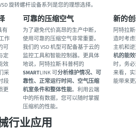
VSD 旋转螺杆设备系列是您的理想选择。
择
可靠的压缩空气
新的创
具有
为了避免代价高昂的生产中断，
阿特拉斯
工作
使用可靠的压缩空气非常重要。
造时考虑
的可
我们的 VSD 机型可配备基于云的
主机和逆
与定
监控工具和智能控制器。更具体
机的能效等
能效
地说，阿特拉斯·科普柯的
时，务必
们采
SMART
LINK 可
分析维护情况、可
来看，实
时段
靠性、正常运行时间、空气压缩
能带来更
损更
机室条件和整体性能
。利用云端
。
中的所有数据，您可以随时掌握
压缩机的性能。
械行业应用