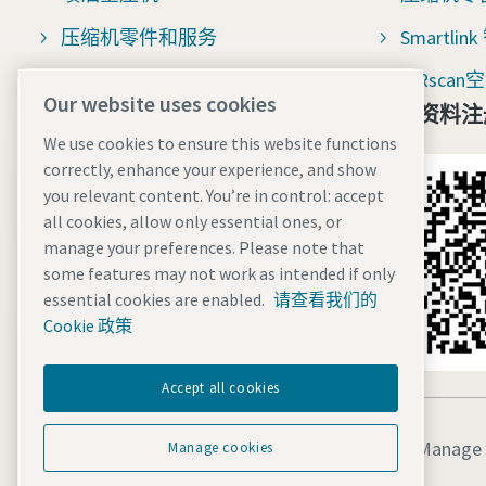
压缩机零件和服务
Smartli
压缩空气过滤器
AIRsc
Our website uses cookies
免费资料注
压缩机百科
We use cookies to ensure this website functions
空压机整机咨询
correctly, enhance your experience, and show
you relevant content. You’re in control: accept
空压机售后与配件咨询
all cookies, allow only essential ones, or
manage your preferences. Please note that
some features may not work as intended if only
essential cookies are enabled.
请查看我们的
Cookie 政策
Accept all cookies
法律和隐私声明
Manage 
Manage cookies