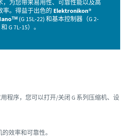
术，为您带来易用性、可靠性能以及高
效率。得益于出色的
Elektronikon®
Nanoᵀᴹ
(G 15L-22) 和基本控制器（G 2-
7 和 G 7L-15）。
NK 应用程序，您可以打开/关闭 G 系列压缩机、设
机的效率和可靠性。