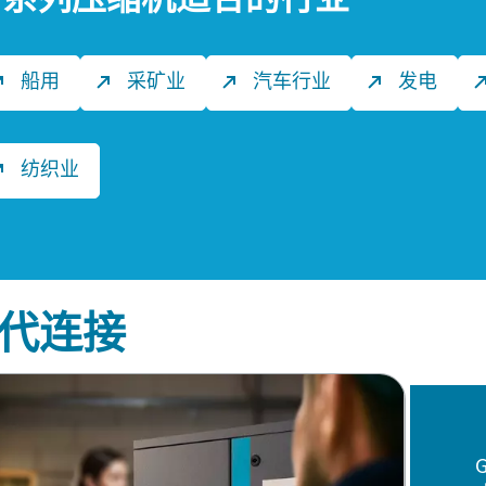
船用
采矿业
汽车行业
发电
纺织业
代连接