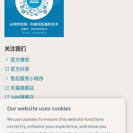
关注我们
官方微信
官方抖音
售后服务小程序
天猫旗舰店
1688旗舰店
知乎
Our website uses cookies
We use cookies to ensure this website functions
correctly, enhance your experience, and show you