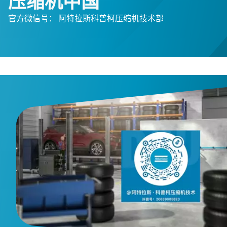
压缩机中国
官方微信号： 阿特拉斯科普柯压缩机技术部