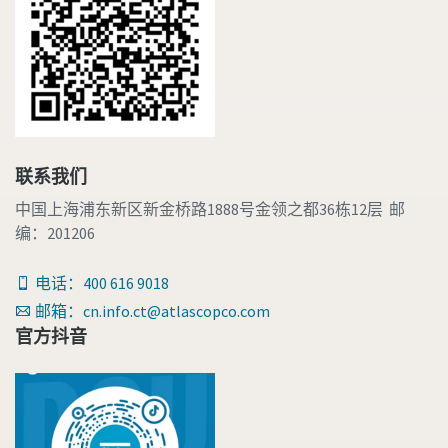
联系我们
中国上海浦东新区新金桥路1888号金领之都36栋12层 邮
编：201206
电话：400 616 9018
邮箱：cn.info.ct@atlascopco.com
官方抖音