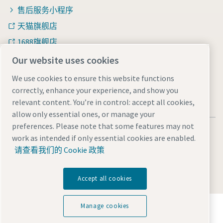
售后服务小程序
天猫旗舰店
1688旗舰店
知乎
Our website uses cookies
We use cookies to ensure this website functions
correctly, enhance your experience, and show you
relevant content. You’re in control: accept all cookies,
allow only essential ones, or manage your
preferences. Please note that some features may not
法律和隐私声明
Manage cookies
网站地图
work as intended if only essential cookies are enabled.
沪ICP备15004877号-1
沪公网安备 31010602005937号
请查看我们的 Cookie 政策
© 2026 阿特拉斯·科普柯（中国）投资有限公司
Accept all cookies
探索阿特拉斯·科普柯集团如何利用科技变革未来。
Manage cookies
访问Atlas Copco Group网站