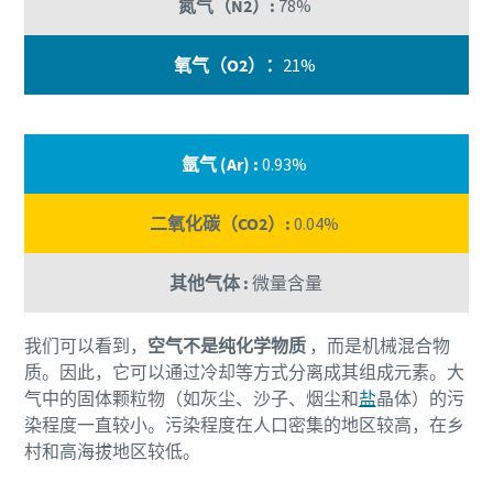
氮气（N2）:
78%
氧气（O2）：
21%
氩气 (Ar) :
0.93%
二氧化碳（CO2）:
0.04%
其他气体 :
微量含量
我们可以看到，
空气不是纯化学物质
，而是机械混合物
质。因此，它可以通过冷却等方式分离成其组成元素。大
气中的固体颗粒物（如灰尘、沙子、烟尘和
盐
晶体）的污
染程度一直较小。污染程度在人口密集的地区较高，在乡
村和高海拔地区较低。