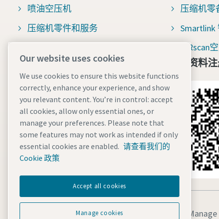
喷油空压机
压缩机零
压缩机零件和服务
Smartli
压缩空气过滤器
AIRsc
Our website uses cookies
免费资料注
压缩机百科
We use cookies to ensure this website functions
空压机整机咨询
correctly, enhance your experience, and show
you relevant content. You’re in control: accept
空压机售后与配件咨询
all cookies, allow only essential ones, or
manage your preferences. Please note that
some features may not work as intended if only
essential cookies are enabled.
请查看我们的
Cookie 政策
Accept all cookies
法律和隐私声明
Manage 
Manage cookies