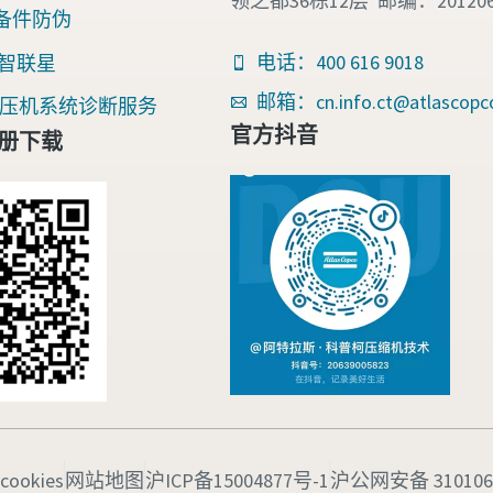
领之都36栋12层 邮编：20120
备件防伪
电话：400 616 9018
nk 智联星
邮箱：cn.info.ct@atlascopc
an空压机系统诊断服务
官方抖音
册下载
cookies
网站地图
沪ICP备15004877号-1
沪公网安备 3101060