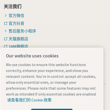
关注我们
官方微信
官方抖音
售后服务小程序
天猫旗舰店
1688旗舰店
知乎
Our website uses cookies
We use cookies to ensure this website functions
correctly, enhance your experience, and show you
relevant content. You’re in control: accept all cookies,
allow only essential ones, or manage your
preferences. Please note that some features may not
法律和隐私声明
Manage cookies
网站地图
work as intended if only essential cookies are enabled.
沪ICP备15004877号-1
沪公网安备 31010602005937号
请查看我们的 Cookie 政策
© 2026 阿特拉斯·科普柯（中国）投资有限公司