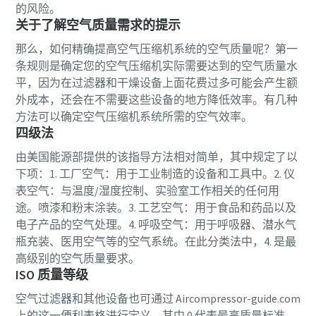
的风险。
您需要了解的一切关于气力输送流程的信息
关于了解空气质量需求的提示
了解如何创建效率更高的气力输送流程。
那么，如何精确提高空气压缩机系统的空气质量呢？第一
条规则是确定您的空气压缩机实际需要达到的空气质量水
了解详情
平，因为在过滤器和干燥设备上面花费过多可能会产生额
外成本，还会在不需要这些设备的地方降低效率。有几种
方法可以确定空气压缩机系统所需的空气效率。
四级法
由美国能源部提供的该指导方法相对简单，其中规定了以
下项：1. 工厂空气：用于工业制造的设备和工具中。2. 仪
表空气：与温度/湿度控制、实验室工作相关的任何用
途。喷漆和粉末涂装。3. 工艺空气：用于食品和药品以及
电子产品的空气处理。4. 呼吸空气：用于呼吸器、潜水气
瓶充装、医用空气等的空气系统。在此分类法中，4. 是最
高级别的空气质量要求。
ISO 质量等级
空气过滤器和其他设备也可通过 Aircompressor-guide.com
上的这一便利表格进行定义，其中 0 代表最高质量标准。