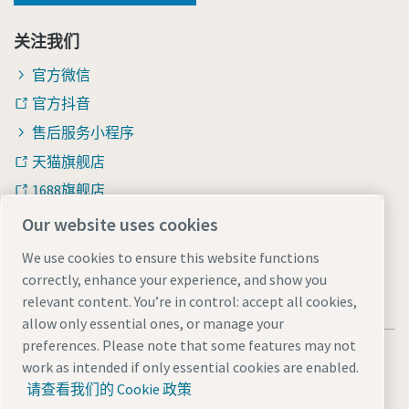
关注我们
官方微信
官方抖音
售后服务小程序
天猫旗舰店
1688旗舰店
知乎
Our website uses cookies
We use cookies to ensure this website functions
correctly, enhance your experience, and show you
relevant content. You’re in control: accept all cookies,
allow only essential ones, or manage your
preferences. Please note that some features may not
法律和隐私声明
Manage cookies
网站地图
work as intended if only essential cookies are enabled.
沪ICP备15004877号-1
沪公网安备 31010602005937号
请查看我们的 Cookie 政策