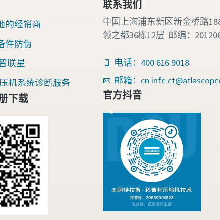
联系我们
中国上海浦东新区新金桥路18
地的经销商
领之都36栋12层 邮编：20120
备件防伪
电话：400 616 9018
nk 智联星
邮箱：cn.info.ct@atlascopc
an空压机系统诊断服务
官方抖音
册下载