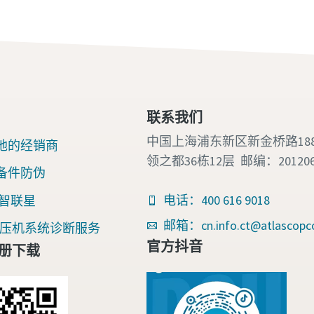
联系我们
中国上海浦东新区新金桥路18
地的经销商
领之都36栋12层 邮编：20120
备件防伪
电话：400 616 9018
nk 智联星
邮箱：cn.info.ct@atlascopc
an空压机系统诊断服务
官方抖音
册下载