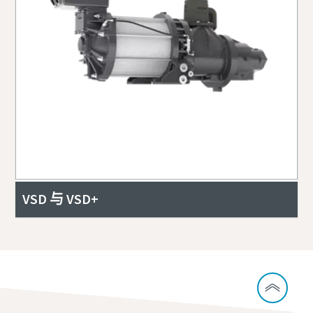
VSD 与 VSD+