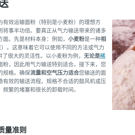
送
为有效运输面粉（特别是小麦粉）的理想方
则将事半功倍。要真正从气力输送带来的诸多
方面。先是材料本身：例如，
小麦粉
是一种
相
 毫米）。这意味着它可以使用不同的方法或气力
提供了很大的灵活性。以小麦粉为例，
无论是
稀
面粉，因此用气力输送特别适合。接下来，您
的规格。确保
流量和空气压力适合
您输送的面
稳有效的输送流程。规格不合适的鼓风机或压
、频繁的堵塞和很长的卸载时间。
质量准则