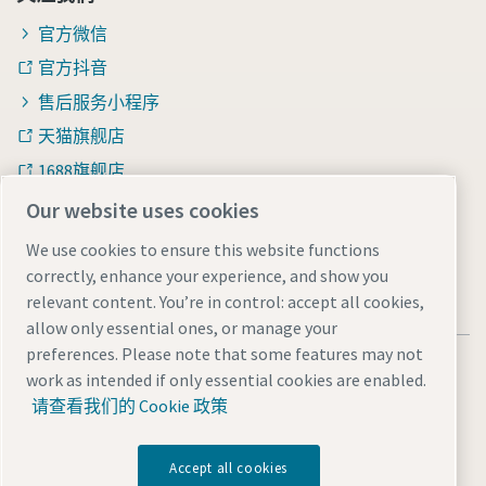
官方微信
官方抖音
售后服务小程序
天猫旗舰店
1688旗舰店
知乎
Our website uses cookies
We use cookies to ensure this website functions
correctly, enhance your experience, and show you
relevant content. You’re in control: accept all cookies,
allow only essential ones, or manage your
preferences. Please note that some features may not
法律和隐私声明
Manage cookies
网站地图
work as intended if only essential cookies are enabled.
沪ICP备15004877号-1
沪公网安备 31010602005937号
请查看我们的 Cookie 政策
© 2026 阿特拉斯·科普柯（中国）投资有限公司
Accept all cookies