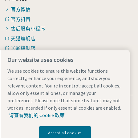
官方微信
官方抖音
售后服务小程序
天猫旗舰店
1688旗舰店
知乎
Our website uses cookies
We use cookies to ensure this website functions
correctly, enhance your experience, and show you
relevant content. You’re in control: accept all cookies,
allow only essential ones, or manage your
preferences. Please note that some features may not
法律和隐私声明
Manage cookies
网站地图
work as intended if only essential cookies are enabled.
沪ICP备15004877号-1
沪公网安备 31010602005937号
请查看我们的 Cookie 政策
© 2026 阿特拉斯·科普柯（中国）投资有限公司
Accept all cookies