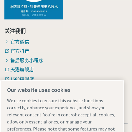
关注我们
官方微信
官方抖音
售后服务小程序
天猫旗舰店
1688旗舰店
知乎
Our website uses cookies
We use cookies to ensure this website functions
correctly, enhance your experience, and show you
relevant content. You’re in control: accept all cookies,
allow only essential ones, or manage your
preferences. Please note that some features may not