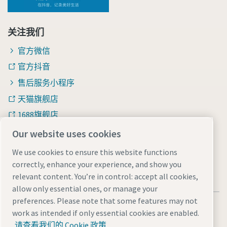
关注我们
官方微信
官方抖音
售后服务小程序
天猫旗舰店
1688旗舰店
知乎
Our website uses cookies
We use cookies to ensure this website functions
correctly, enhance your experience, and show you
relevant content. You’re in control: accept all cookies,
allow only essential ones, or manage your
preferences. Please note that some features may not
法律和隐私声明
Manage cookies
网站地图
work as intended if only essential cookies are enabled.
沪ICP备15004877号-1
沪公网安备 31010602005937号
请查看我们的 Cookie 政策