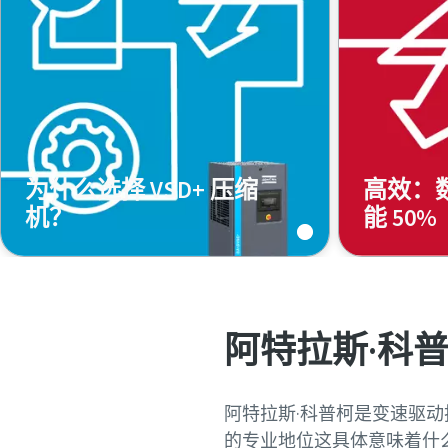
为什么选择 VSD+ 压缩
高效：
机？
能 50%
阿特拉斯·科普
阿特拉斯·科普柯是变速驱
的专业地位这具体意味着什么