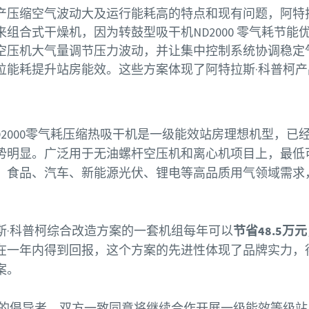
产压缩空气波动大及运行能耗高的特点和现有问题，阿特
组合式干燥机，因为转鼓型吸干机ND2000 零气耗节
压机大气量调节压力波动，并让集中控制系统协调稳定气量
位能耗提升站房能效。这些方案体现了阿特拉斯·科普柯
D2000零气耗压缩热吸干机是一级能效站房理想机型，已
势明显。广泛用于无油螺杆空压机和离心机项目上，最低可
、食品、汽车、新能源光伏、锂电等高品质用气领域需求
斯·科普柯综合改造方案的一套机组每年可以
节省48.5万元
在一年内得到回报，这个方案的先进性体现了品牌实力，
案。
房的倡导者，双方一致同意将继续合作开展一级能效等级