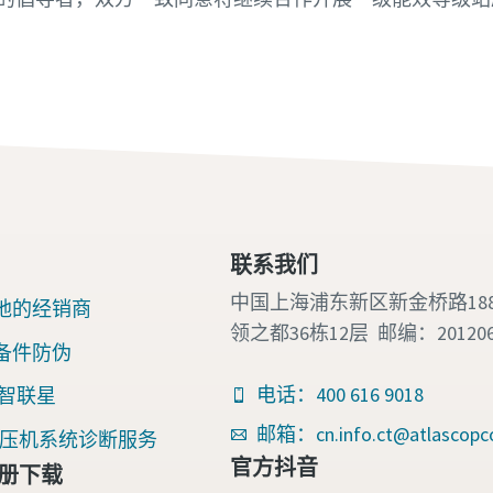
。
联系我们
中国上海浦东新区新金桥路18
地的经销商
领之都36栋12层 邮编：20120
备件防伪
电话：400 616 9018
nk 智联星
邮箱：cn.info.ct@atlascopc
an空压机系统诊断服务
官方抖音
册下载