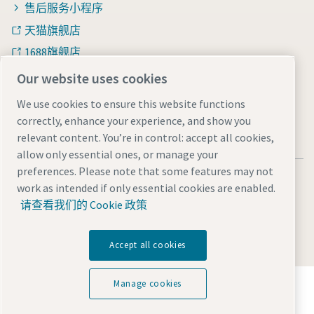
售后服务小程序
天猫旗舰店
1688旗舰店
知乎
Our website uses cookies
We use cookies to ensure this website functions
correctly, enhance your experience, and show you
relevant content. You’re in control: accept all cookies,
allow only essential ones, or manage your
preferences. Please note that some features may not
法律和隐私声明
Manage cookies
网站地图
work as intended if only essential cookies are enabled.
沪ICP备15004877号-1
沪公网安备 31010602005937号
请查看我们的 Cookie 政策
© 2026 阿特拉斯·科普柯（中国）投资有限公司
Accept all cookies
探索阿特拉斯·科普柯集团如何利用科技变革未来。
Manage cookies
访问Atlas Copco Group网站